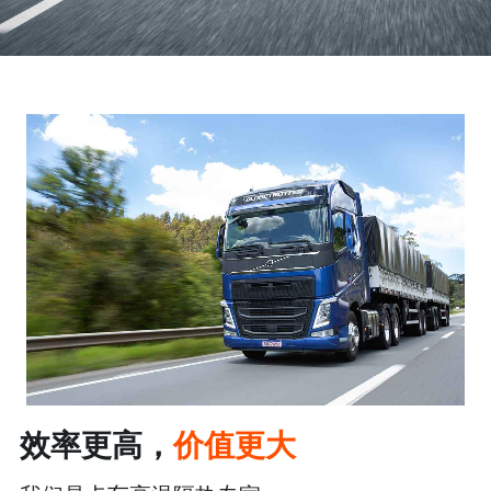
制药厂
三二一研发
化工厂
团队风采
发电
效率更高，
价值更大