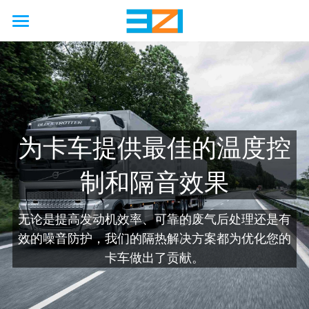
首页
行业
使用场景
非公路
为卡车提供最佳的温度控
公路
农业
能力
国际海上安全公约
制和隔音效果
工厂
矿业
汽车
接触保护
解决方案
工程
石油天然气
铁路
卡车
硫化机
废气处理
模拟
联系我们
硬金属防护壳
无论是提高发动机效率、可靠的废气后处理还是有
效的噪音防护，我们的隔热解决方案都为优化您的
海洋
工程
客车
压缩机
防火
制造
软金属防护罩
关于我们
卡车做出了贡献。
新能源
巨型轮胎
隔音
服务
柔性节能保温套
新闻动态
企业简介
啤酒厂
改造
国六/七
企业资质