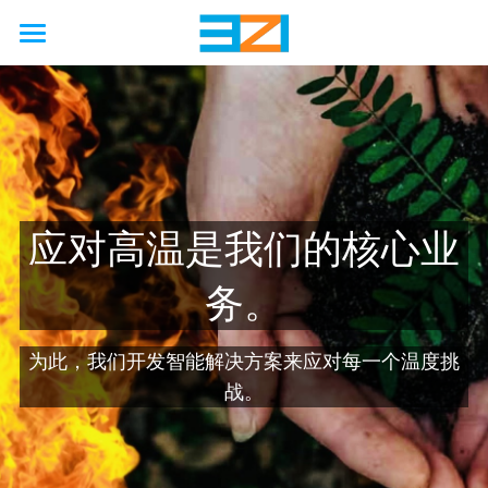
首页
行业
使用场景
非公路
公路
农业
能力
国际海上安全公约
应对高温是我们的核心业
工厂
矿业
汽车
接触保护
解决方案
工程
务。
石油天然气
铁路
卡车
硫化机
废气处理
模拟
联系我们
硬金属防护壳
为此，我们开发智能解决方案来应对每一个温度挑
海洋
工程
客车
压缩机
防火
制造
软金属防护罩
关于我们
战。
新能源
巨型轮胎
隔音
服务
柔性节能保温套
新闻动态
企业简介
啤酒厂
改造
国六/七
企业资质