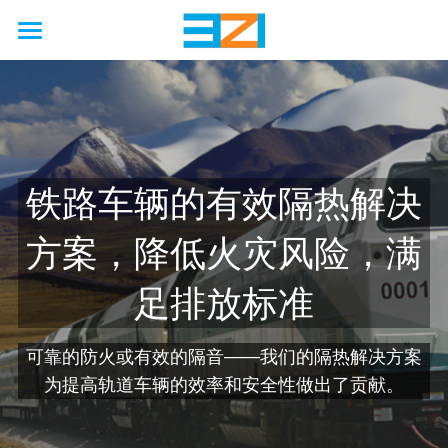
首页
行业
使用场景
非公路
铁路车辆的有效隔热解决
公路
农业
能力
国际海上安全公约
方案，降低火灾风险，满
工厂
矿业
汽车
接触保护
解决方案
工程
足排放标准
石油天然气
铁路
卡车
硫化机
废气处理
模拟
联系我们
硬金属防护壳
海洋
工程
客车
压缩机
防火
制造
软金属防护罩
关于我们
可靠的防火或有效的隔音——我们的隔热解决方案
为提高轨道车辆的效率和安全性做出了贡献。
新能源
巨型轮胎
隔音
服务
柔性节能保温套
新闻动态
企业简介
啤酒厂
改造
国六/七
企业资质